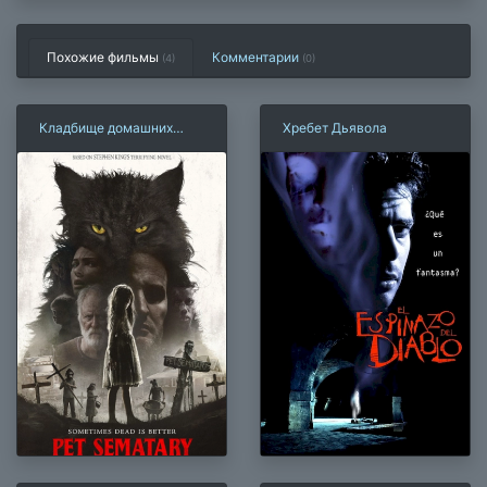
Похожие фильмы
Комментарии
(4)
(
0
)
Кладбище домашних
Хребет Дьявола
животных (2019)