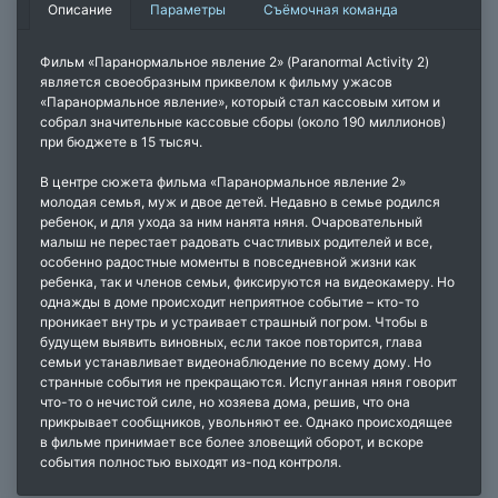
Описание
Параметры
Съёмочная команда
Фильм «Паранормальное явление 2» (Paranormal Activity 2)
является своеобразным приквелом к ​​фильму ужасов
«Паранормальное явление», который стал кассовым хитом и
собрал значительные кассовые сборы (около 190 миллионов)
при бюджете в 15 тысяч.
В центре сюжета фильма «Паранормальное явление 2»
молодая семья, муж и двое детей. Недавно в семье родился
ребенок, и для ухода за ним нанята няня. Очаровательный
малыш не перестает радовать счастливых родителей и все,
особенно радостные моменты в повседневной жизни как
ребенка, так и членов семьи, фиксируются на видеокамеру. Но
однажды в доме происходит неприятное событие – кто-то
проникает внутрь и устраивает страшный погром. Чтобы в
будущем выявить виновных, если такое повторится, глава
семьи устанавливает видеонаблюдение по всему дому. Но
странные события не прекращаются. Испуганная няня говорит
что-то о нечистой силе, но хозяева дома, решив, что она
прикрывает сообщников, увольняют ее. Однако происходящее
в фильме принимает все более зловещий оборот, и вскоре
события полностью выходят из-под контроля.