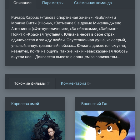
Описание
Параметры
Съёмочная команда
Ричард Харрис («Такова спортивная жизнь», «Библия») и
Моника Витти («Ночь», «Затмение») в драме Микеланджело
Антониони («Фотоувеличение», «За облаками», «Забриан-
Пойнт») «Красная пустыня». Юлиана несет в себе страх,
одиночество и жажду любви. Опустошенная душа, как серый,
унылый, индустриальный пейзаж... Юлиана движется смутно,
невнятно, почти на ощупь, так же, как и невысказанная любовь
внутри нее... Двигается вместе с солнцем за горизонтом...
Похожие фильмы
Комментарии
(4)
(
0
)
Королева змей
Босоногий Гэн