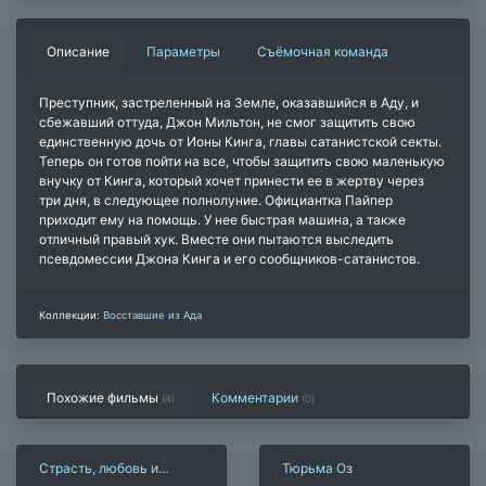
Описание
Параметры
Съёмочная команда
Преступник, застреленный на Земле, оказавшийся в Аду, и
сбежавший оттуда, Джон Мильтон, не смог защитить свою
единственную дочь от Ионы Кинга, главы сатанистской секты.
Теперь он готов пойти на все, чтобы защитить свою маленькую
внучку от Кинга, который хочет принести ее в жертву через
три дня, в следующее полнолуние. Официантка Пайпер
приходит ему на помощь. У нее быстрая машина, а также
отличный правый хук. Вместе они пытаются выследить
псевдомессии Джона Кинга и его сообщников-сатанистов.
Коллекции:
Восставшие из Ада
Похожие фильмы
Комментарии
(4)
(
0
)
Страсть, любовь и
Тюрьма Оз