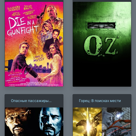
стволы
Опасные пассажиры
Горец: В поисках мести
поезда 123