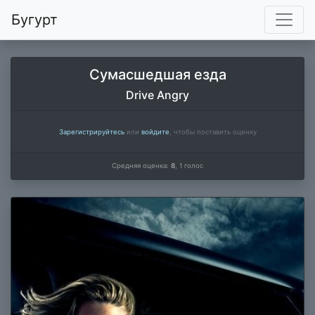
Бугурт
Сумасшедшая езда
Drive Angry
Зарегистрируйтесь
или
войдите
, чтобы поставить оценку
Средняя оценка:
8
,
1
голос