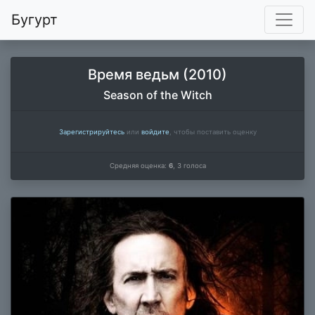
Бугурт
Время ведьм (2010)
Season of the Witch
Зарегистрируйтесь
или
войдите
, чтобы поставить оценку
Средняя оценка:
6
,
3
голоса