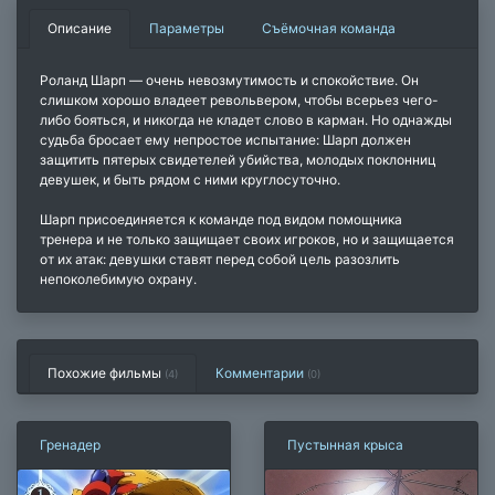
Описание
Параметры
Съёмочная команда
Роланд Шарп — очень невозмутимость и спокойствие. Он
слишком хорошо владеет револьвером, чтобы всерьез чего-
либо бояться, и никогда не кладет слово в карман. Но однажды
судьба бросает ему непростое испытание: Шарп должен
защитить пятерых свидетелей убийства, молодых поклонниц
девушек, и быть рядом с ними круглосуточно.
Шарп присоединяется к команде под видом помощника
тренера и не только защищает своих игроков, но и защищается
от их атак: девушки ставят перед собой цель разозлить
непоколебимую охрану.
Похожие фильмы
Комментарии
(4)
(
0
)
Гренадер
Пустынная крыса