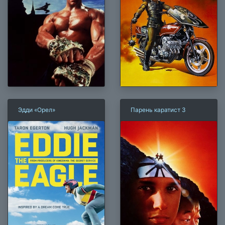
Эдди «Орел»
Парень каратист 3