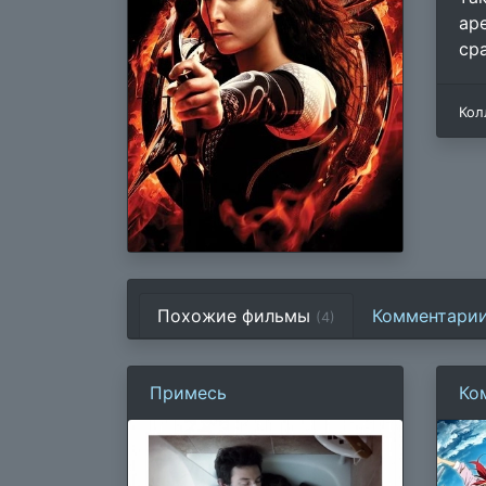
ар
ср
Кол
Похожие фильмы
Комментари
(4)
Примесь
Ко