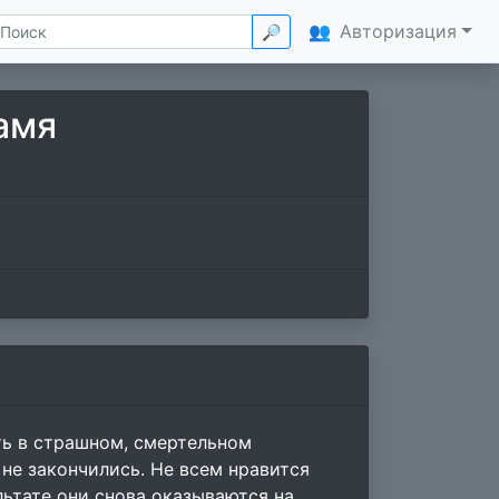
👥
Авторизация
🔎
амя
ть в страшном, смертельном
не закончились. Не всем нравится
льтате они снова оказываются на