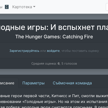
ы
🗄
Картотека
лодные игры: И вспыхнет пл
The Hunger Games: Catching Fire
Зарегистрируйтесь
или
войдите
, чтобы поставить оценку
Средняя оценка:
6
,
5
голосов
писание
Параметры
Съёмочная команда
авные герои первой части, Китнисс и Пит, смогли выжи
ревновании «Голодные игры». Но на этом их испытания 
кая победа; молодые люди считаются опасными. В резу