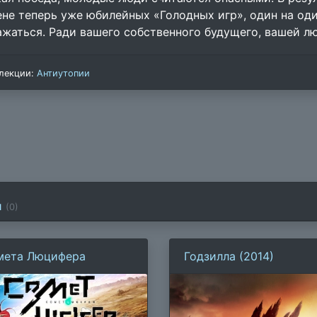
ене теперь уже юбилейных «Голодных игр», один на од
ажаться. Ради вашего собственного будущего, вашей л
лекции:
Антиутопии
и
(
0
)
мета Люцифера
Годзилла (2014)