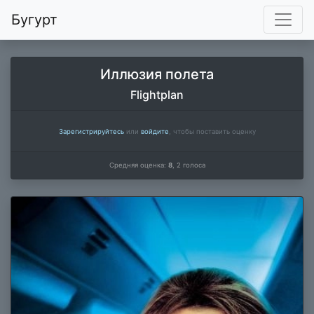
Бугурт
Иллюзия полета
Flightplan
Зарегистрируйтесь
или
войдите
, чтобы поставить оценку
Средняя оценка:
8
,
2
голоса