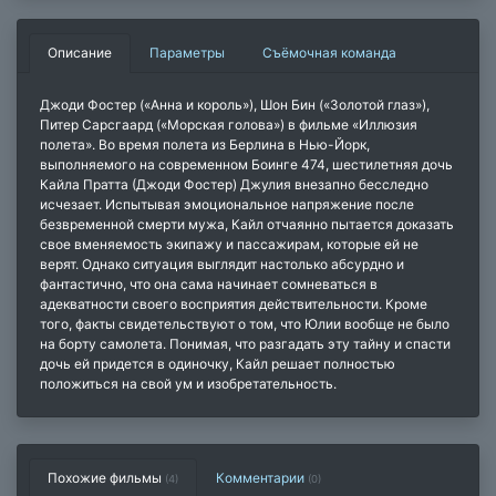
Описание
Параметры
Съёмочная команда
Джоди Фостер («Анна и король»), Шон Бин («Золотой глаз»),
Питер Сарсгаард («Морская голова») в фильме «Иллюзия
полета». Во время полета из Берлина в Нью-Йорк,
выполняемого на современном Боинге 474, шестилетняя дочь
Кайла Пратта (Джоди Фостер) Джулия внезапно бесследно
исчезает. Испытывая эмоциональное напряжение после
безвременной смерти мужа, Кайл отчаянно пытается доказать
свое вменяемость экипажу и пассажирам, которые ей не
верят. Однако ситуация выглядит настолько абсурдно и
фантастично, что она сама начинает сомневаться в
адекватности своего восприятия действительности. Кроме
того, факты свидетельствуют о том, что Юлии вообще не было
на борту самолета. Понимая, что разгадать эту тайну и спасти
дочь ей придется в одиночку, Кайл решает полностью
положиться на свой ум и изобретательность.
Похожие фильмы
Комментарии
(4)
(
0
)