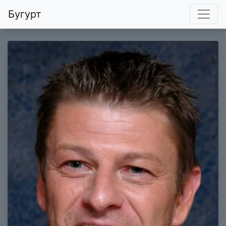
Бугурт