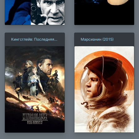
Кингсглейв: Последняя
Марсианин (2015)
фантазия XV