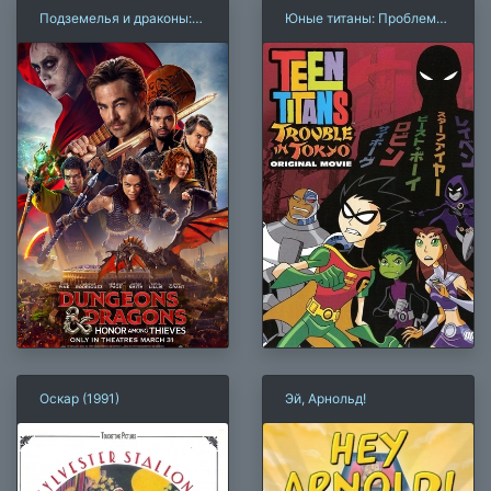
Подземелья и драконы:
Юные титаны: Проблемы
Честь среди воров
в Токио
Оскар (1991)
Эй, Арнольд!