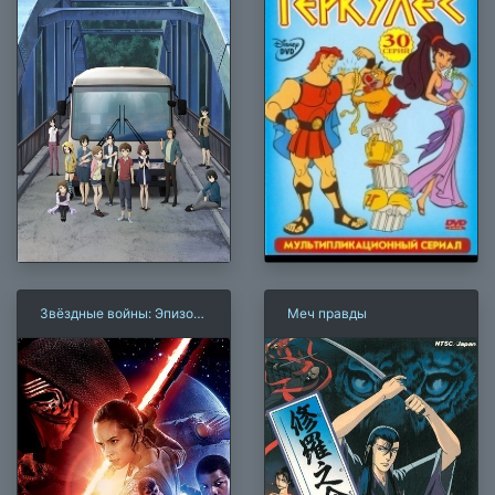
Звёздные войны: Эпизод
Меч правды
7 — Пробуждение силы