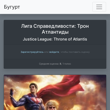
Бугурт
Лига Справедливости: Трон
Атлантиды
Justice League: Throne of Atlantis
Зарегистрируйтесь
или
войдите
, чтобы поставить оценку
Средняя оценка:
8
,
1
голос