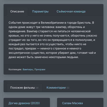
Описание
Параметры
Съёмочная команда
События происходят в Великобритании в городе Бристоль. В
одном доме живут три человека: вампир, оборотень и
привидение. Вампир старается не питаться человеческой
кровью, но это у него не очень получается, оборотень ужасно
страдает из-за того, во что он превращается в полнолуние, и
каждый раз пытается это осуществить, чтобы никто не
пострадал, призрак — немного странное и немного
эксцентричное существо, которое убирает дом, готовит чай и
даже может быть замечено некоторыми людьми.
Коллекции:
Вампиры
,
Призраки
Похожие фильмы
Комментарии
(4)
(
0
)
Догма дракона (2020)
Салам Масква