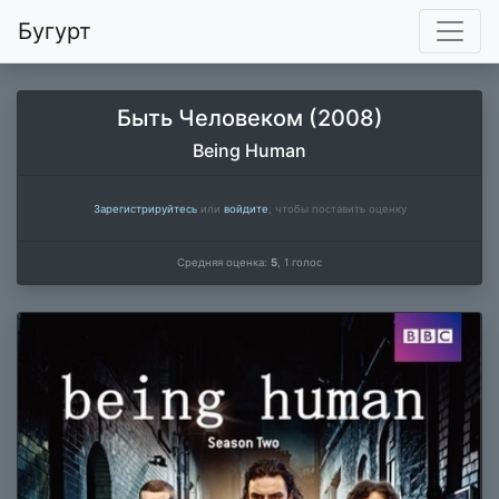
Бугурт
Быть Человеком (2008)
Being Human
Зарегистрируйтесь
или
войдите
, чтобы поставить оценку
Средняя оценка:
5
,
1
голос