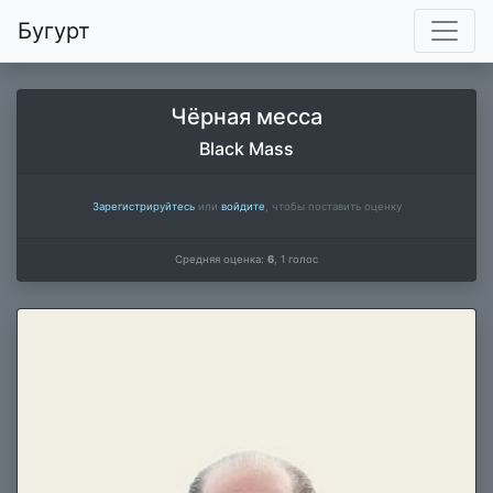
Бугурт
Чёрная месса
Black Mass
Зарегистрируйтесь
или
войдите
, чтобы поставить оценку
Средняя оценка:
6
,
1
голос