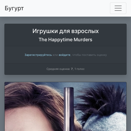
Бугурт
Игрушки для взрослых
The Happytime Murders
Зарегистрируйтесь
или
войдите
, чтобы поставить оценку
Средняя оценка:
7
,
1
голос