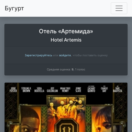
Бугурт
Отель «Артемида»
Hotel Artemis
Зарегистрируйтесь
или
войдите
, чтобы поставить оценку
Средняя оценка:
9
,
1
голос