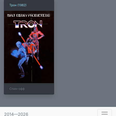
Трон (1982)
Спин-офф
×
2014—2026