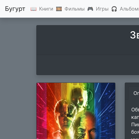
Бугурт
📖
Книги
🎞
Фильмы
🎮
Игры
🎧
Альбом
З
О
Об
ка
Пи
бо