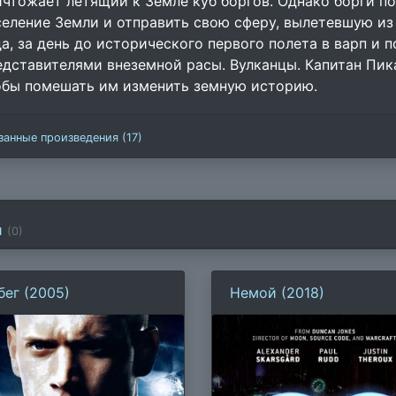
ичтожает летящий к Земле куб боргов. Однако борги 
селение Земли и отправить свою сферу, вылетевшую из 
да, за день до исторического первого полета в варп и
едставителями внеземной расы. Вулканцы. Капитан Пик
обы помешать им изменить земную историю.
занные произведения (17)
и
(
0
)
бег (2005)
Немой (2018)