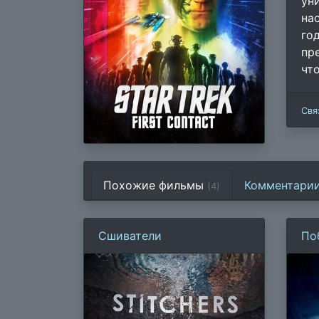
ун
на
го
пр
чт
Свя
Похожие фильмы
Комментари
(4)
Сшиватели
По