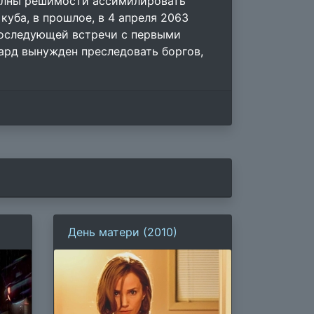
полны решимости ассимилировать
куба, в прошлое, в 4 апреля 2063
 последующей встречи с первыми
ард вынужден преследовать боргов,
День матери (2010)