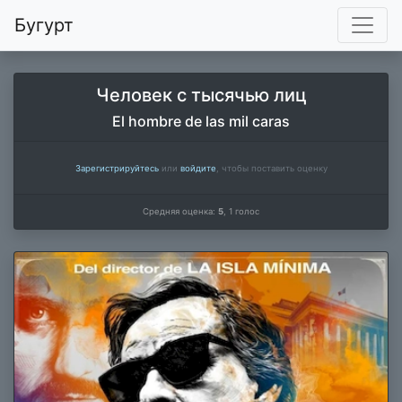
Бугурт
Человек с тысячью лиц
El hombre de las mil caras
Зарегистрируйтесь
или
войдите
, чтобы поставить оценку
Средняя оценка:
5
,
1
голос