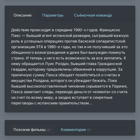
Описание
Параметры
Съёмочная команда
Действие происходит в середине 1990-х годов. Франциско
Паес — бывший агент испанской разведки, сыгравший важную
роль в успешных операциях против баскской сепаратистской
организации ЭТА в 1980-е годы, но так и не получивший за это
обещанного вознаграждения и даже был вынужден покинуть
страну. И теперь у него есть возможность за все заплатить. К
нему обращается Луис Ролдан, бывший глава Гражданской
гвардии, которому предъявлены обвинения в коррупции. За
приличную сумму Паэса обещает позаботиться о счетах и ​​
имуществе Ролдана, которого он убеждает бежать. Пока
бывший высокопоставленный чиновник скрывается в Париже,
Паэса заметает следы, переводя деньги от «клиента» со счета
на счет по всему миру, а заодно вступает в секретные
переговоры с испанским правительством…
Похожие фильмы
Комментарии
(4)
(
0
)