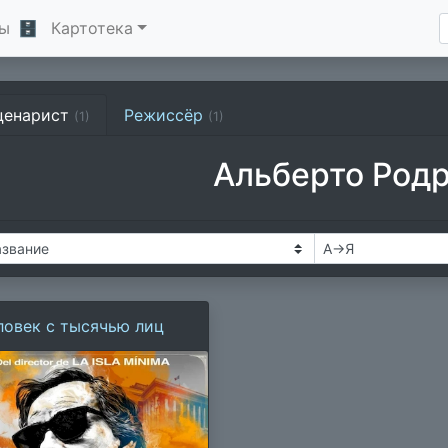
ы
🗄
Картотека
ценарист
Режиссёр
(1)
(1)
Альберто Род
ловек с тысячью лиц