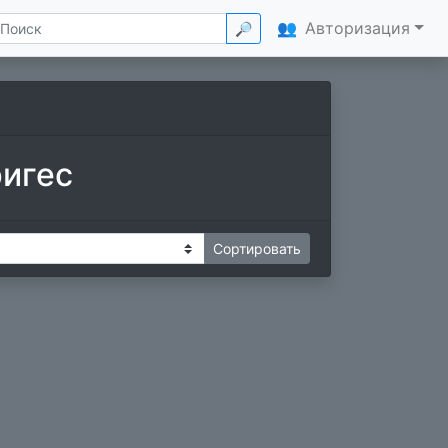
👥
Авторизация
🔎
ригес