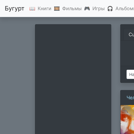
Бугурт
📖
Книги
🎞
Фильмы
🎮
Игры
🎧
Альбом
С
Че