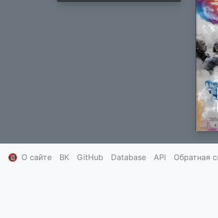
🔞
О сайте
ВК
GitHub
Database
API
Обратная с