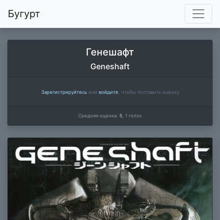
Бугурт
Генешафт
Geneshaft
Зарегистрируйтесь
или
войдите
, чтобы поставить оценку
Средняя оценка:
5
,
1
голос