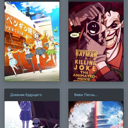
вселенной
шутка (2016)
Дневник будущего
Виви: Песнь
флюоритового глаза