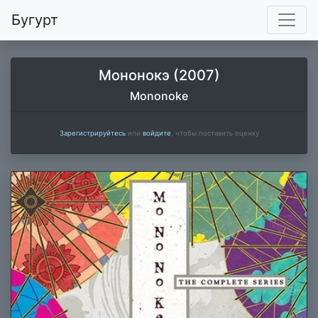
Бугурт
Мононокэ (2007)
Mononoke
Зарегистрируйтесь
или
войдите
, чтобы поставить оценку