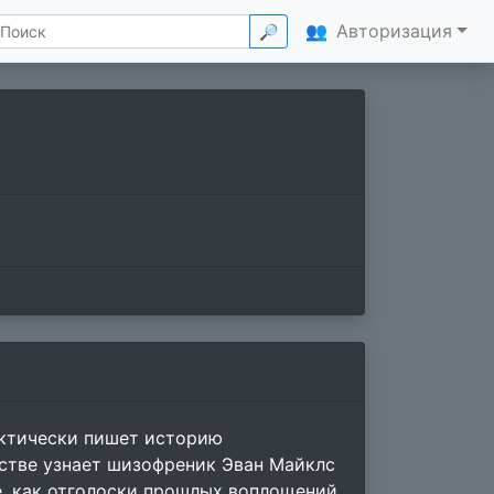
👥
Авторизация
🔎
ктически пишет историю
естве узнает шизофреник Эван Майклс
е, как отголоски прошлых воплощений.