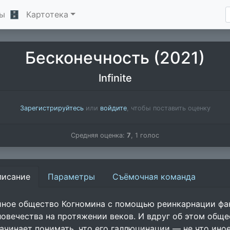
ы
🗄
Картотека
Бесконечность (2021)
Infinite
Зарегистрируйтесь
или
войдите
, чтобы поставить оценку
Средняя оценка:
7
,
1
голос
писание
Параметры
Съёмочная команда
йное общество Когномина с помощью реинкарнации фа
ловечества на протяжении веков. И вдруг об этом общ
начинает понимать, что его галлюцинации — не что ино