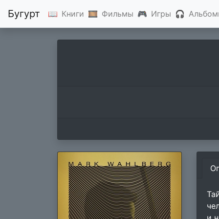
Бугурт
📖
Книги
🎞
Фильмы
🎮
Игры
🎧
Альбом
О
Та
че
и 