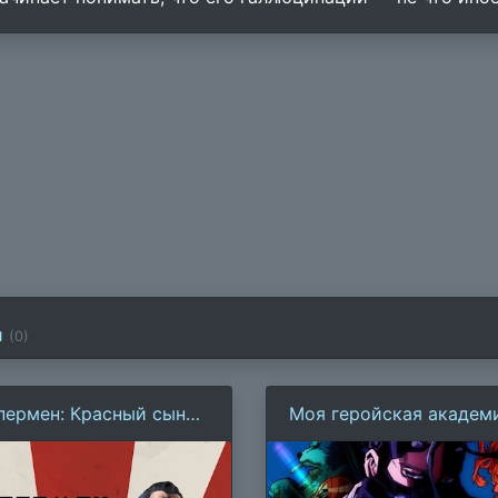
и
(
0
)
пермен: Красный сын
Моя геройская академ
020)
Фильм 2: Герои восста