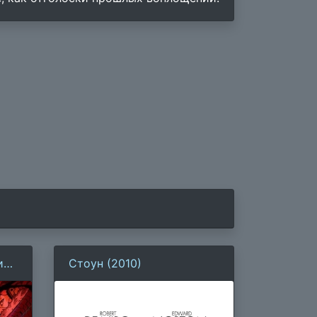
ия.
Стоун (2010)
нут