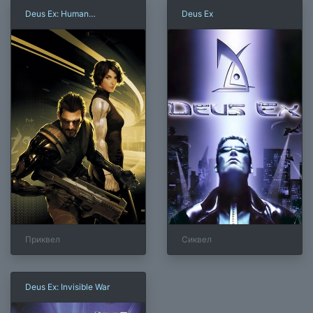
Deus Ex: Human
Deus Ex
Revolution
Приквел
Сиквел
Deus Ex: Invisible War