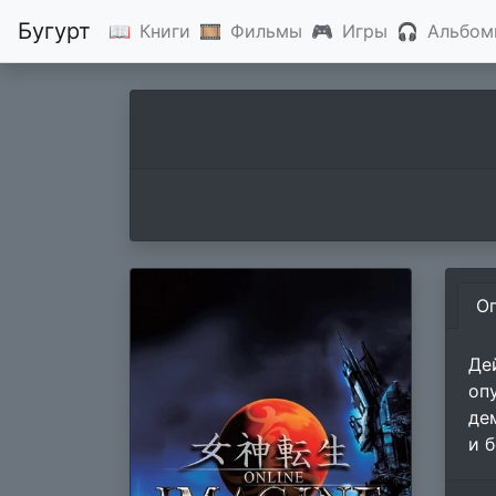
Бугурт
📖
Книги
🎞
Фильмы
🎮
Игры
🎧
Альбом
О
Де
оп
де
и 