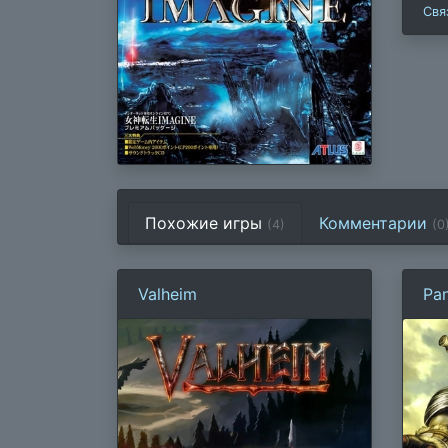
Свя
Похожие игры
Комментарии
(4)
(
0
Valheim
Pa