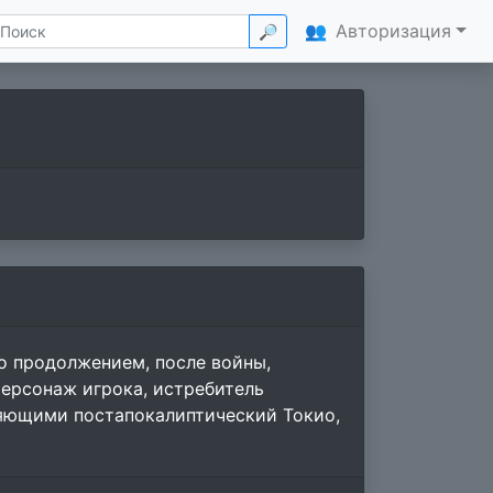
👥
Авторизация
🔎
го продолжением, после войны,
ерсонаж игрока, истребитель
яющими постапокалиптический Токио,