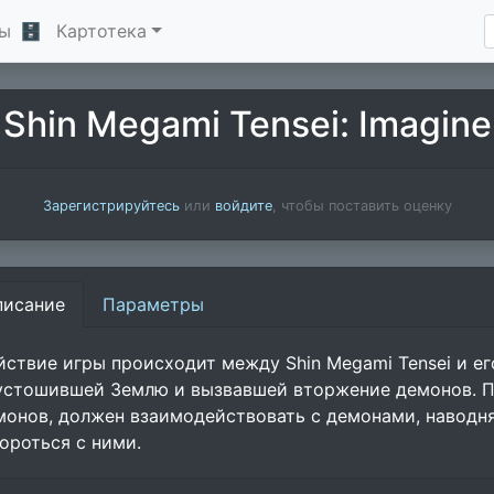
ы
🗄
Картотека
Shin Megami Tensei: Imagine
Зарегистрируйтесь
или
войдите
, чтобы поставить оценку
писание
Параметры
йствие игры происходит между Shin Megami Tensei и е
устошившей Землю и вызвавшей вторжение демонов. П
монов, должен взаимодействовать с демонами, наводн
бороться с ними.