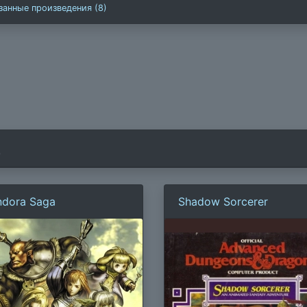
занные произведения (8)
)
ndora Saga
Shadow Sorcerer