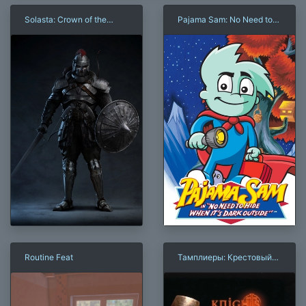
Solasta: Crown of the
Pajama Sam: No Need to
Magister
Hide When It's Dark
Outside
Routine Feat
Тамплиеры: Крестовый
поход