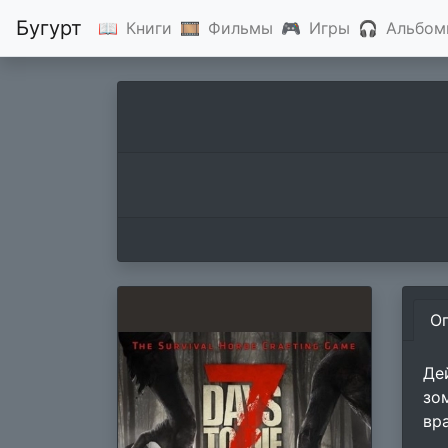
Бугурт
📖
Книги
🎞
Фильмы
🎮
Игры
🎧
Альбом
О
Де
зо
вр