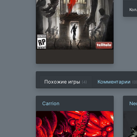
Кол
Похожие игры
Комментарии
(4)
(
0
Carrion
Nec