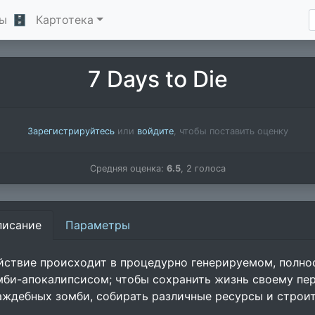
ы
🗄
Картотека
7 Days to Die
Зарегистрируйтесь
или
войдите
, чтобы поставить оценку
Средняя оценка:
6.5
,
2
голоса
писание
Параметры
йствие происходит в процедурно генерируемом, полн
мби-апокалипсисом; чтобы сохранить жизнь своему пер
аждебных зомби, собирать различные ресурсы и строит