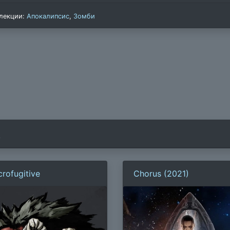
лекции:
Апокалипсис
,
Зомби
)
rofugitive
Chorus (2021)