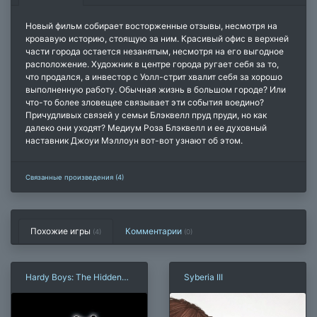
Новый фильм собирает восторженные отзывы, несмотря на
кровавую историю, стоящую за ним. Красивый офис в верхней
части города остается незанятым, несмотря на его выгодное
расположение. Художник в центре города ругает себя за то,
что продался, а инвестор с Уолл-стрит хвалит себя за хорошо
выполненную работу. Обычная жизнь в большом городе? Или
что-то более зловещее связывает эти события воедино?
Причудливых связей у семьи Блэквелл пруд пруди, но как
далеко они уходят? Медиум Роза Блэквелл и ее духовный
наставник Джоуи Мэллоун вот-вот узнают об этом.
Связанные произведения (4)
Похожие игры
Комментарии
(4)
(
0
)
Hardy Boys: The Hidden
Syberia III
Theft