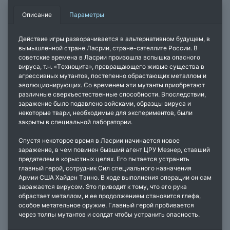
Описание
Параметры
Действие игры разворачивается в альтернативном будущем, в
вымышленной стране Ласрии, стране-сателлите России. В
советские времена в Ласрии произошла вспышка опасного
вируса, т.н. «Tехноцита», превращающего живые существа в
агрессивных мутантов, постепенно обрастающих металлом и
эволюционирующих. Со временем эти мутанты приобретают
различные сверхъестественные способности. Впоследствии,
заражение было подавлено войсками, образцы вируса и
некоторые твари, необходимые для экспериментов, были
закрыты в специальной лаборатории.
Спустя некоторое время в Ласрии начинается новое
заражение, в чем повинен бывший агент ЦРУ Мезнер, ставший
предателем в корыстных целях. Его пытается устранить
главный герой, сотрудник Сил специального назначения
Армии США Хайден Тэнно. В ходе выполнения операции он сам
заражается вирусом. Это приводит к тому, что его рука
обрастает металлом, и ее продолжением становится глефа,
особое метательное оружие. Главный герой пробивается
через толпы мутантов и солдат чтобы устранить опасность.