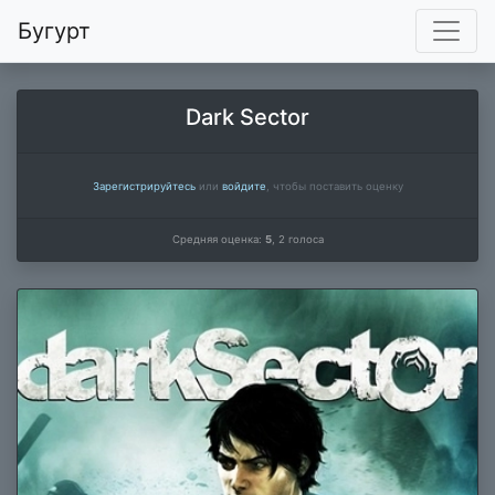
Бугурт
Dark Sector
Зарегистрируйтесь
или
войдите
, чтобы поставить оценку
Средняя оценка:
5
,
2
голоса