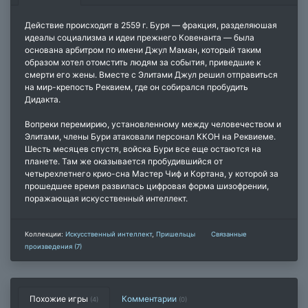
Действие происходит в 2559 г. Буря — фракция, разделяюшая
идеалы социализма и идеи прежнего Ковенанта — была
основана арбитром по имени Джул Маман, который таким
образом хотел отомстить людям за события, приведшие к
смерти его жены. Вместе с Элитами Джул решил отправиться
на мир-крепость Реквием, где он собирался пробудить
Дидакта.
Вопреки перемирию, установленному между человечеством и
Элитами, члены Бури атаковали персонал ККОН на Реквиеме.
Шесть месяцев спустя, войска Бури все еще остаются на
планете. Там же оказывается пробудившийся от
четырехлетнего крио-сна Мастер Чиф и Кортана, у которой за
прошедшее время развилась цифровая форма шизофрении,
поражающая искусственный интеллект.
Коллекции:
Искусственный интеллект
,
Пришельцы
Связанные
произведения (7)
Похожие игры
Комментарии
(4)
(
0
)