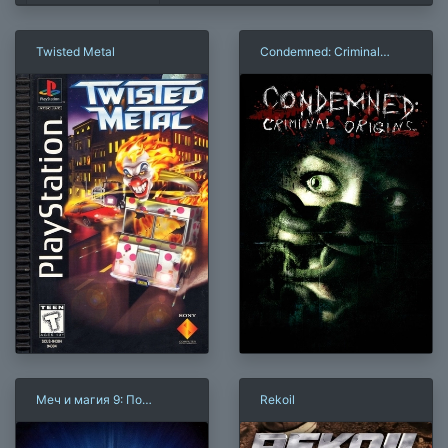
Twisted Metal
Condemned: Criminal
Origins
Меч и магия 9: По
Rekoil
велению судьбы