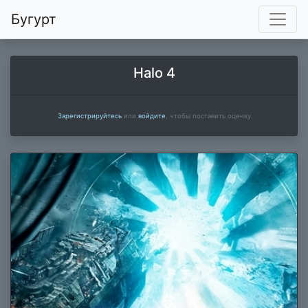
Бугурт
Halo 4
Зарегистрируйтесь
или
войдите
, чтобы поставить оценку