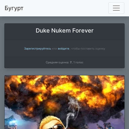
Бугурт
Duke Nukem Forever
Зарегистрируйтесь
или
войдите
, чтобы поставить оценку
Средняя оценка:
7
,
1
голос