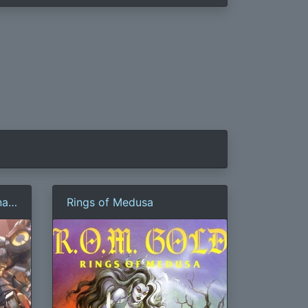
nal
Rings of Medusa