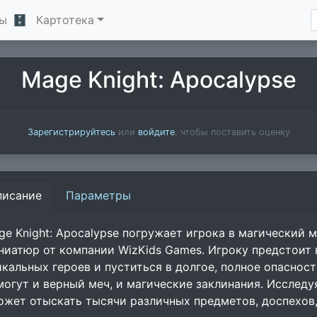
ы
🗄
Картотека
Mage Knight: Apocalypse
Зарегистрируйтесь
или
войдите
, чтобы поставить оценку
писание
Параметры
ge Knight: Apocalypse погружает игрока в магический 
ниатюр от компании WizKids Games. Игроку предстоит в
икальных героев и пуститься в долгое, полное опасност
могут и верный меч, и магические заклинания. Исследу
ожет отыскать тысячи различных предметов, доспехов,