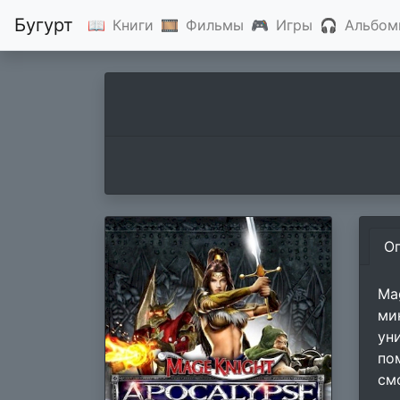
Бугурт
📖
Книги
🎞
Фильмы
🎮
Игры
🎧
Альбом
О
Ma
ми
ун
по
см