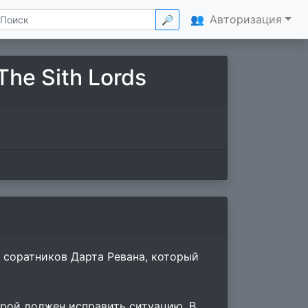
👥
Авторизация
🔎
 The Sith Lords
з соратников Дарта Ревана, который
ерой должен исправить ситуацию. В