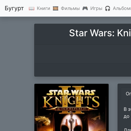
Бугурт
📖
Книги
🎞
Фильмы
🎮
Игры
🎧
Альбом
Star Wars: Kni
О
В 
до
Дл