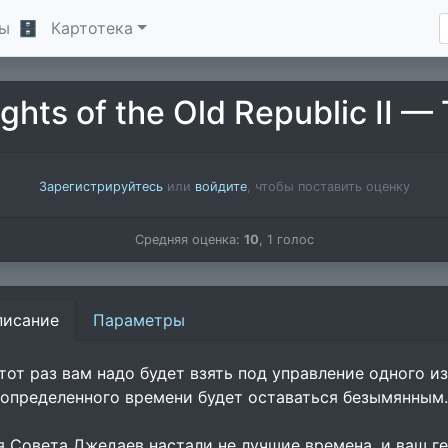
ы
🗄
Картотека
ghts of the Old Republic II —
Зарегистрируйтесь
или
войдите
, чтобы поставить оценку
Средняя оценка:
10
,
1
голос
писание
Параметры
этот раз вам надо будет взять под управление одного и
 определенного времени будет оставаться безымянным.
я Совета Джедаев настали не лучшие времена, и ваш г