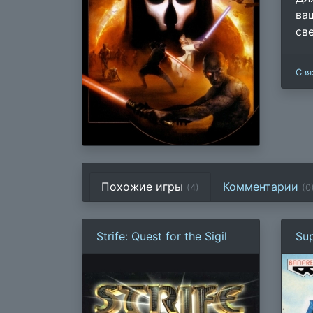
ва
св
Свя
Похожие игры
Комментарии
(4)
(
0
Strife: Quest for the Sigil
Sup
Ma
Ele