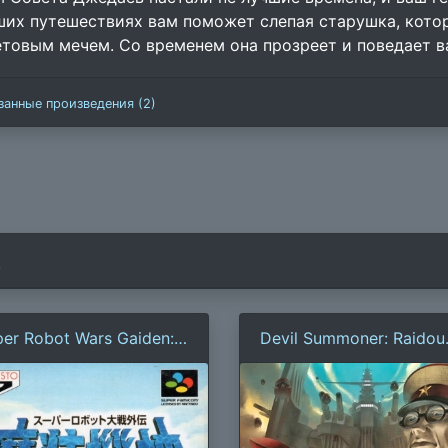
ших путешествиях вам поможет слепая старушка, котора
етовым мечем. Со временем она прозреет и поведает в
занные произведения (2)
)
er Robot Wars Gaiden:
Devil Summoner: Raidou
soukishin — The Lord Of
Kuzunoha vs. the Soulles
mental
Army