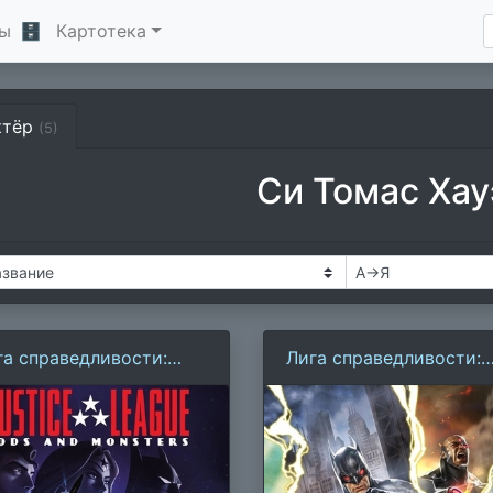
ы
🗄
Картотека
ктёр
(5)
Си Томас Хау
га справедливости:
Лига справедливости:
ги и монстры
Парадокс источника
конфликта