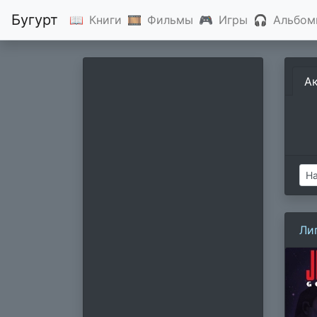
Бугурт
📖
Книги
🎞
Фильмы
🎮
Игры
🎧
Альбом
А
Ли
Бо