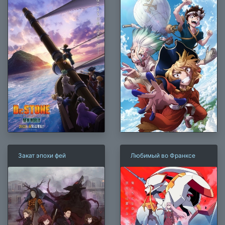
Закат эпохи фей
Любимый во Франксе