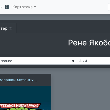
ы
🗄
Картотека
ктёр
(1)
Рене Якоб
репашки мутанты
дзя (1987)