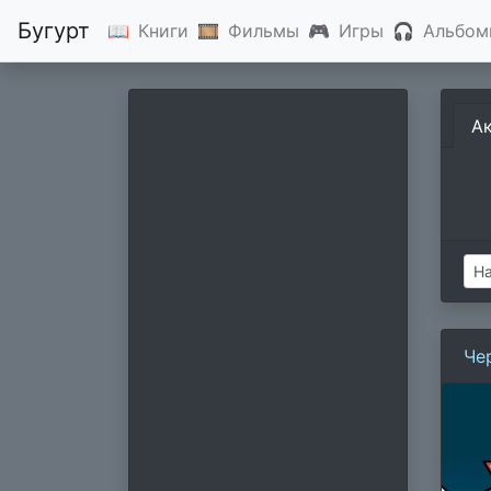
Бугурт
📖
Книги
🎞
Фильмы
🎮
Игры
🎧
Альбом
А
Че
нин