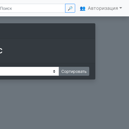
👥
Авторизация
🔎
с