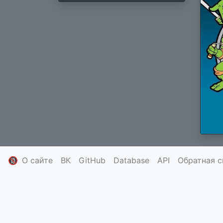
🔞
О сайте
ВК
GitHub
Database
API
Обратная с