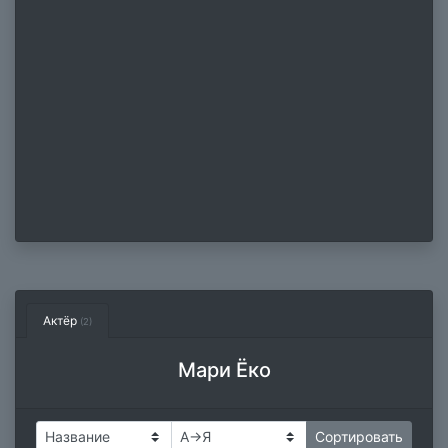
Актёр
(2)
Мари Ёко