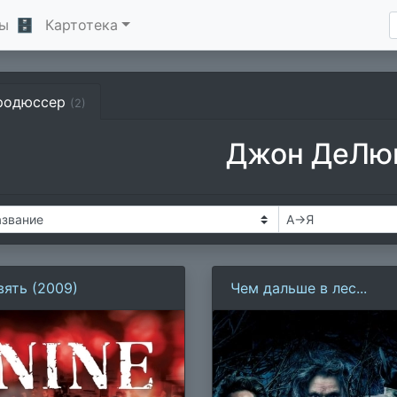
ы
🗄
Картотека
родюссер
(2)
Джон ДеЛю
вять (2009)
Чем дальше в лес...