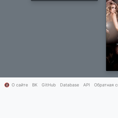
🔞
О сайте
ВК
GitHub
Database
API
Обратная с