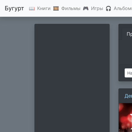
Бугурт
📖
Книги
🎞
Фильмы
🎮
Игры
🎧
Альбом
П
Де