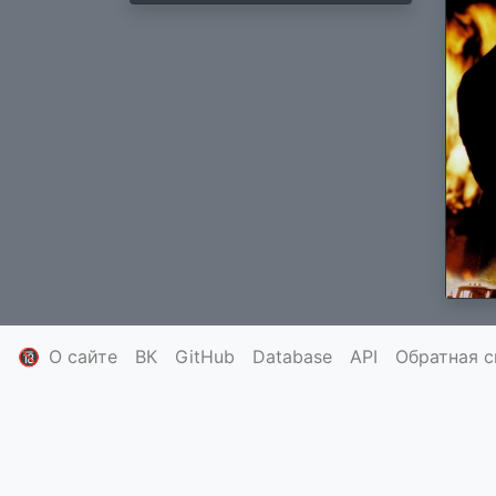
🔞
О сайте
ВК
GitHub
Database
API
Обратная с