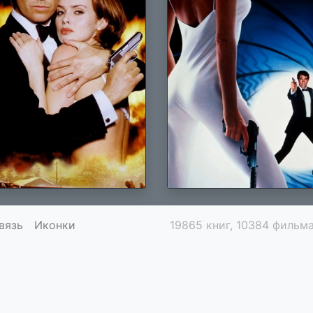
вязь
Иконки
19865 книг, 10384 фильма