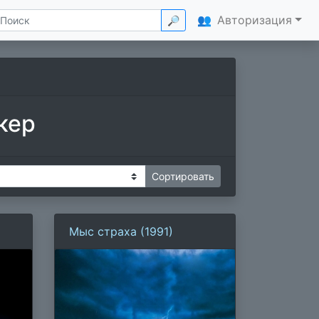
👥
Авторизация
🔎
кер
Мыс страха (1991)