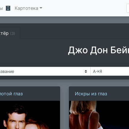
ы
🗄
Картотека
ктёр
(3)
Джо Дон Бей
лотой глаз
Искры из глаз