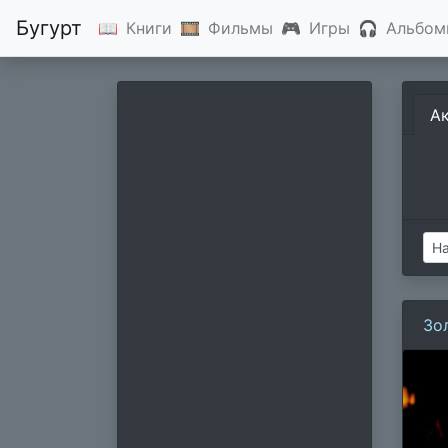
Бугурт
📖
Книги
🎞
Фильмы
🎮
Игры
🎧
Альбом
А
Зо