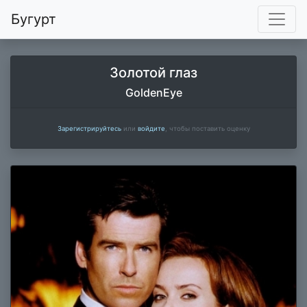
Бугурт
Золотой глаз
GoldenEye
Зарегистрируйтесь
или
войдите
, чтобы поставить оценку