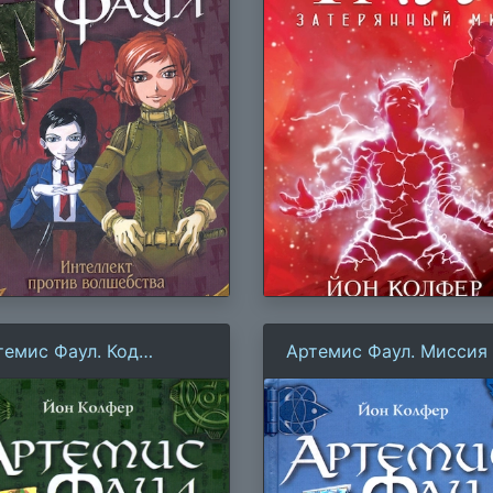
темис Фаул. Код
Артемис Фаул. Миссия
чности
Арктику