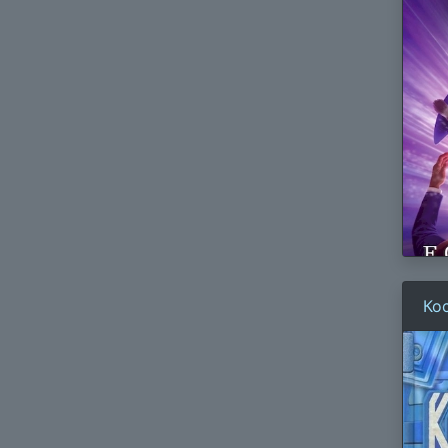
Ко
Су