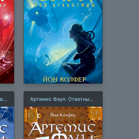
 в
Артемис Фаул. Ответный
удар