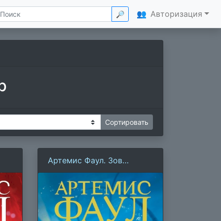
👥
Авторизация
🔎
р
Артемис Фаул. Зов
Атлантиды