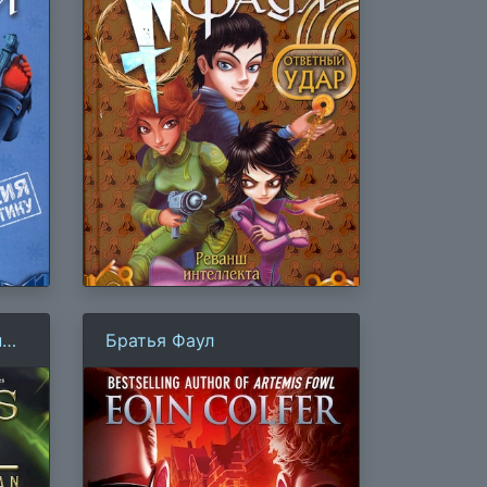
ний
Братья Фаул