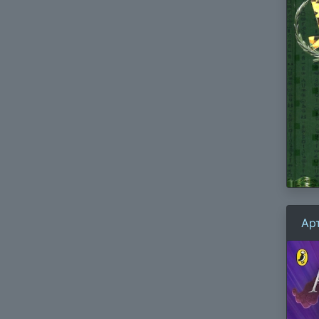
Ар
вр