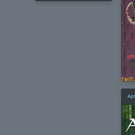
Ар
ве