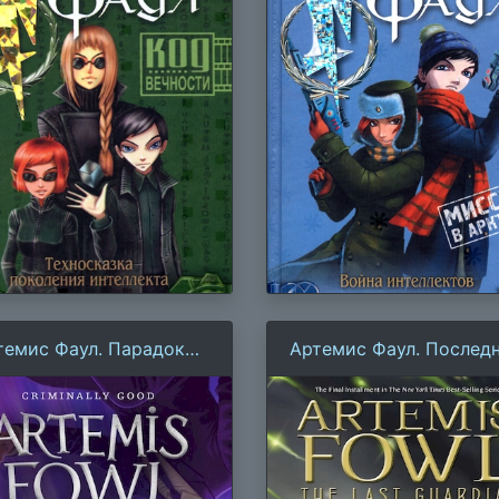
темис Фаул. Парадокс
Артемис Фаул. Послед
емени
хранитель