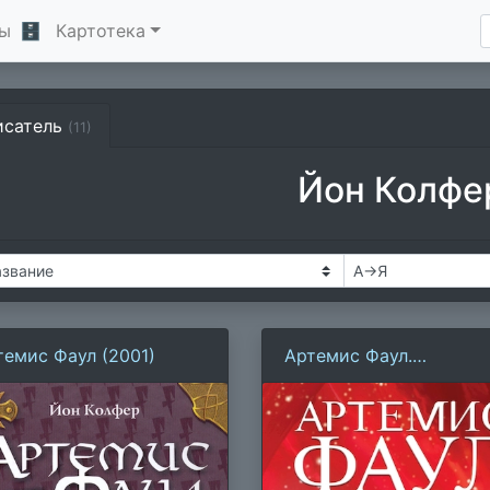
ы
🗄
Картотека
исатель
(11)
Йон Колфе
темис Фаул (2001)
Артемис Фаул.
Затерянный мир