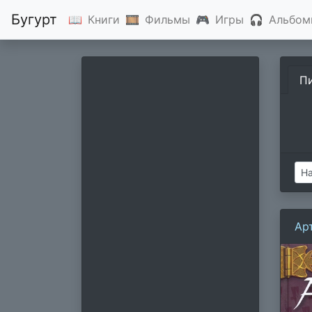
Бугурт
📖
Книги
🎞
Фильмы
🎮
Игры
🎧
Альбом
П
Ар