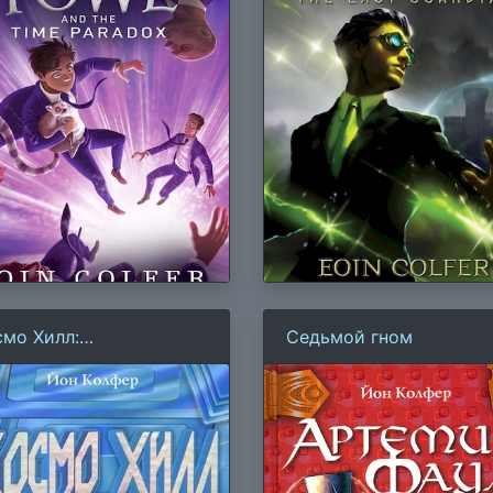
смо Хилл:
Седьмой гном
пернатуралист