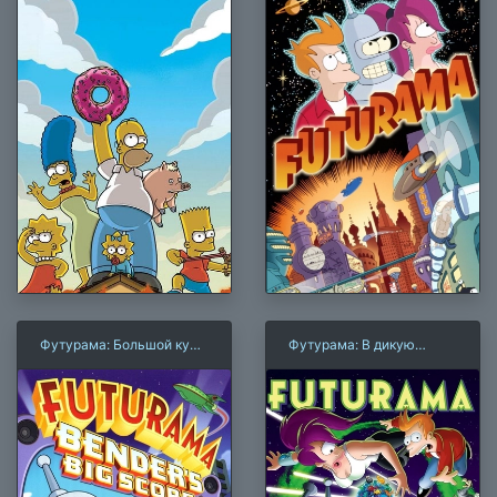
Футурама: Большой куш
Футурама: В дикую
Бендера!
зеленую даль