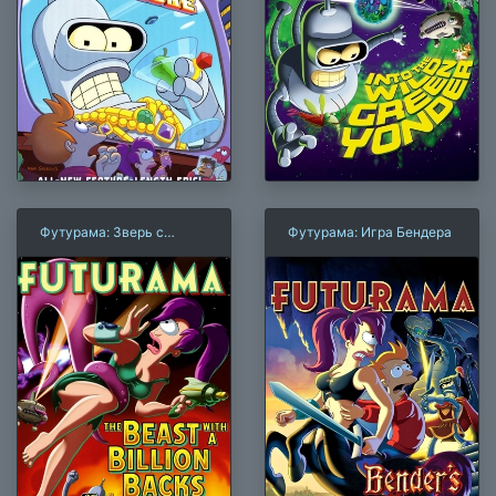
Футурама: Зверь с
Футурама: Игра Бендера
миллиардом спин