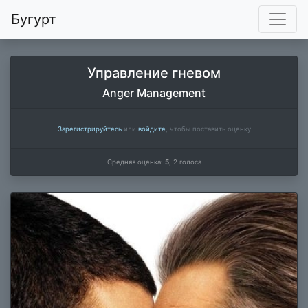
Бугурт
Управление гневом
Anger Management
Зарегистрируйтесь
или
войдите
, чтобы поставить оценку
Средняя оценка:
5
,
2
голоса