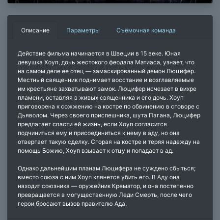
Описание
Параметры
Съёмочная команда
Действие фильма начинается в Швеции в 15 веке. Юная
девушка Хоуп, дочь жестокого феодала Матиаса, узнает, что
на самом деле ее отец — замаскированный демон Люцифер.
Местный священник поднимает восстание и возглавляемые
им крестьяне захватывают замок. Люцифер исчезает в вихре
пламени, оставляя в живых священника и его дочь. Хоуп
приговорена к сожжению на костре по обвинению в сговоре с
Дьяволом. Через своего приспешника, шута Пэгана, Люцифер
предлагает спасти ей жизнь, если Хоуп согласится
подчиниться ему и присоединиться к нему в аду, но она
отвергает такую ​​сделку. Сгорая на костре и теряя надежду на
помощь Божию, Хоуп взывает к отцу и попадает в ад.
Однако дальнейшим планам Люцифера не суждено сбыться;
вместо союза с ним Хоуп клянется убить его. В Аду она
находит союзника — оружейник Крематор, и она постепенно
превращается в могущественную Леди Смерть, после чего
герои бросают вызов правителю Ада.