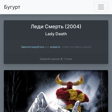
Бугурт
Леди Смерть (2004)
Lady Death
Зарегистрируйтесь
или
войдите
, чтобы поставить оценку
Средняя оценка:
5
,
1
голос