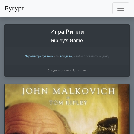
Бугурт
Игра Рипли
Ripley's Game
Зарегистрируйтесь
или
войдите
, чтобы поставить оценку
Средняя оценка:
6
,
1
голос