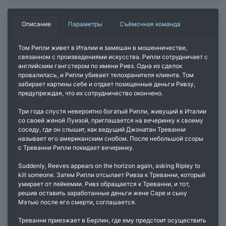
Описание
Параметры
Съёмочная команда
Том Рипли живет в Италии и замешан в мошенничестве,
связанном с произведениями искусства. Рипли сотрудничает с
английским гангстером по имени Ривз. Одна из сделок
провалилась, и Рипли убивает телохранителя клиента. Том
забирает картины себе и отдает похищенные деньги Ривзу,
предупреждая, что их сотрудничество окончено.
Три года спустя невероятно богатый Рипли, живущий в Италии
со своей женой Луизой, приглашается на вечеринку к своему
соседу, где он слышит, как ведущий Джонатан Треванни
называет его американским снобом. После небольшой ссоры
с Треванни Рипли покидает вечеринку.
Suddenly, Reeves appears on the horizon again, asking Ripley to
kill someone. Затем Рипли отсылает Ривза к Треванни, который
умирает от лейкемии. Ривз обращается к Треванни, и тот,
решив оставить заработанные деньги жене Саре и сыну
Мэтью после его смерти, соглашается.
Треванни приезжает в Берлин, где ему предстоит осуществить