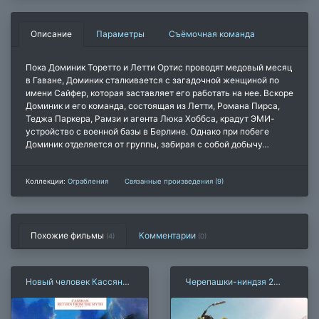
Описание
Параметры
Съёмочная команда
Пока Доминик Торетто и Летти Ортис проводят медовый месяц
в Гаване, Доминик сталкивается с загадочной женщиной по
имени Сайфер, которая заставляет его работать на нее. Вскоре
Доминик и его команда, состоящая из Летти, Романа Пирса,
Теджа Паркера, Рамзи и агента Люка Хоббса, крадут ЭМИ-
устройство с военной базы в Берлине. Однако при побеге
Доминик отделяется от группы, забирая с собой добычу…
Коллекции:
Ограбления
Связанные произведения (9)
Похожие фильмы
Комментарии
(4)
(
0
)
Новый человек Кассян
Черепашки-ниндзя 2
(1993)
(2016)