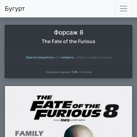
Бугурт
Форсаж 8
The Fate of the Furious
Зарегистрируйтесь
или
войдите
, чтобы поставить оценку
Средняя оценка:
7.25
,
4
голоса