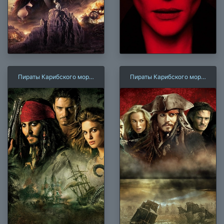
Пираты Карибского моря
Пираты Карибского моря
2: Сундук мертвеца
3: На краю Света