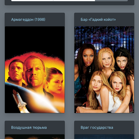
Армагеддон (1998)
Бар «Гадкий койот»
Воздушная тюрьма
Враг государства