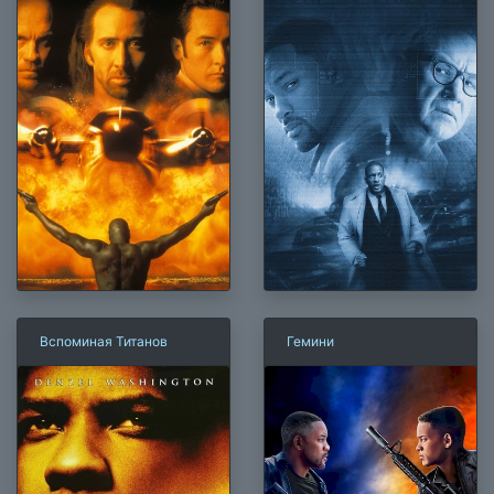
Вспоминая Титанов
Гемини