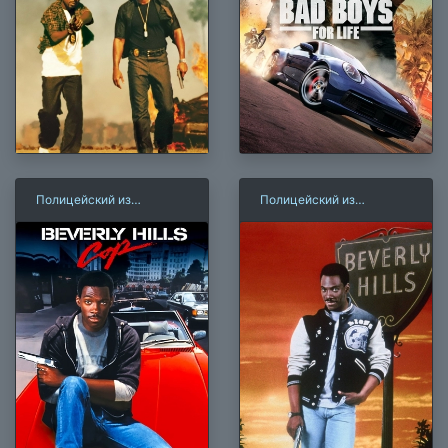
Полицейский из
Полицейский из
Беверли-Хиллз
Беверли-Хиллз 2