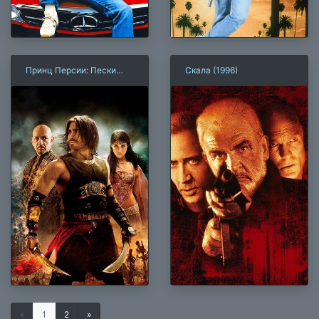
Принц Персии: Пески
Скала (1996)
времени
«
1
2
»