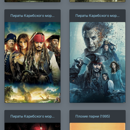
Пираты Карибского моря
Пираты Карибского моря
4: На странных берегах
5: Мертвецы не
рассказывают сказки
Пираты Карибского моря:
Плохие парни (1995)
Проклятие Черной
жемчужины