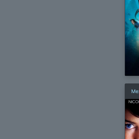
Ме
по