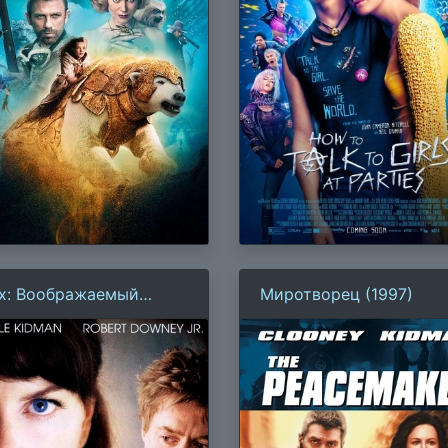
х: Воображаемый
Миротворец (1997)
ртрет Дианы Арбус