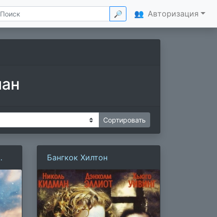
👥
Авторизация
🔎
ман
Бангкок Хилтон