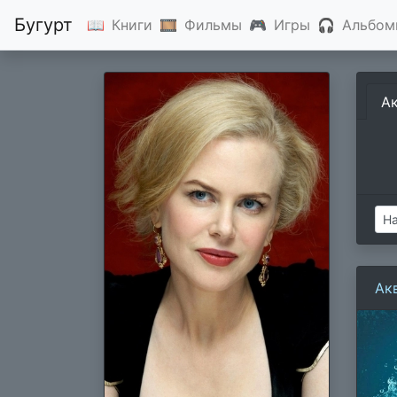
Бугурт
📖
Книги
🎞
Фильмы
🎮
Игры
🎧
Альбом
А
Ак