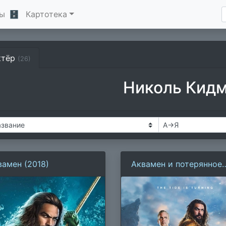
ы
🗄
Картотека
ктёр
(26)
Николь Кид
вамен (2018)
Аквамен и потерянное
царство