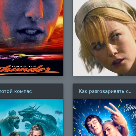
лотой компас
Как разговаривать с
девушками на вечерин