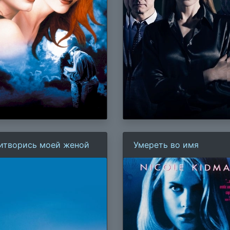
итворись моей женой
Умереть во имя