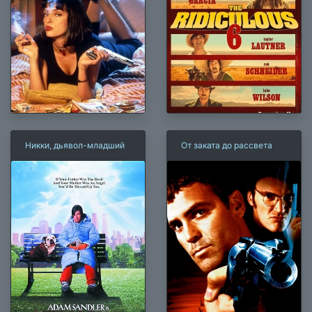
Никки, дьявол-младший
От заката до рассвета