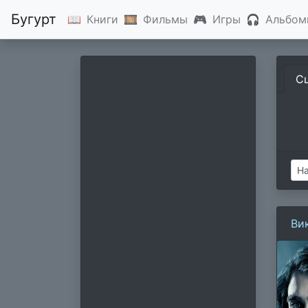
Бугурт
📖
Книги
🎞
Фильмы
🎮
Игры
🎧
Альбом
С
Ви