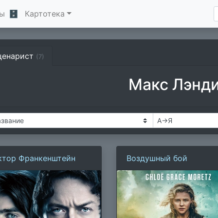
ы
🗄
Картотека
ценарист
(7)
Макс Лэнд
ктор Франкенштейн
Воздушный бой