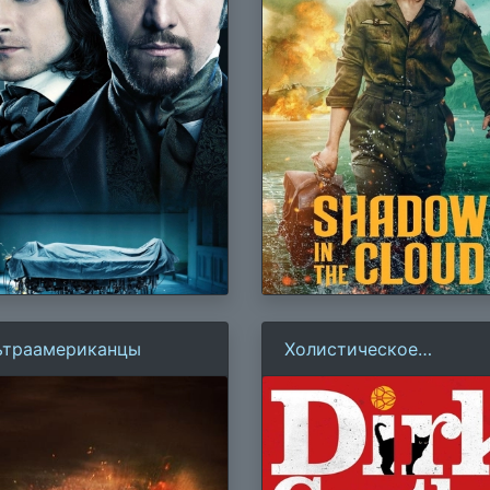
ьтраамериканцы
Холистическое
детективное агентство
Дирка Джентли