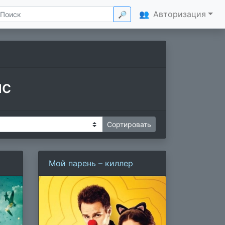
👥
Авторизация
🔎
ис
Мой парень – киллер