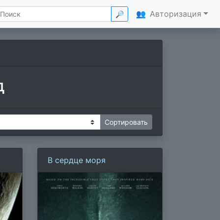
👥
Авторизация
🔎
д
В сердце моря