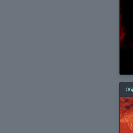
Об
ви