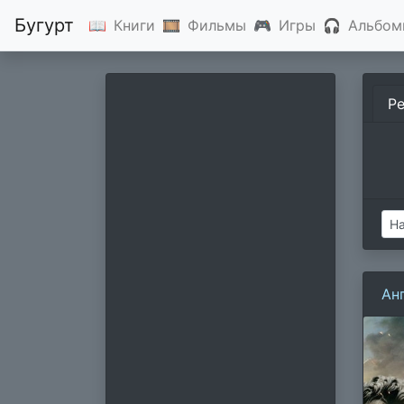
Бугурт
📖
Книги
🎞
Фильмы
🎮
Игры
🎧
Альбом
Р
Ан