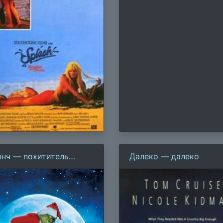
инч — похититель
Далеко — далеко
ждества