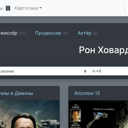
ы
🗄
Картотека
ежиссёр
Продюссер
Актёр
(17)
(9)
(2)
Рон Ховар
гелы и Демоны
Аполлон 13