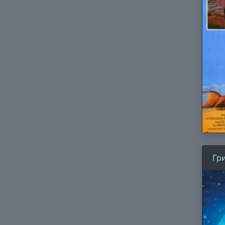
Гр
Ро